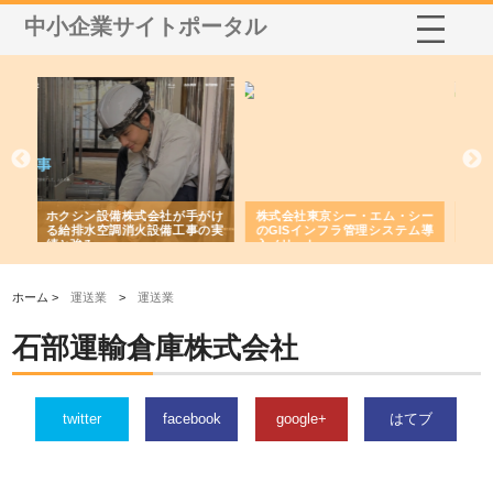
中小企業サイトポータル
ー・エム・シー
株式会社アクアスペースが水中
株式会社地盤調査事務所が選
管理システム導
から陸上まで一貫施工できる理
れ続ける理由と建設コンサル
由
強み
ホーム >
運送業
>
運送業
石部運輸倉庫株式会社
twitter
facebook
google+
はてブ