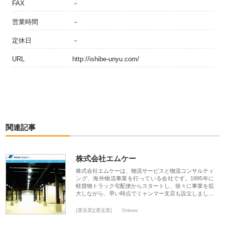
FAX
－
営業時間
－
定休日
－
URL
http://ishibe-unyu.com/
関連記事
株式会社エムケー
株式会社エムケーは、物流サービスと物流コンサルティ
ング、海外物流事業を行っている会社です。1995年に
軽貨物トラック宅配便からスタートし、徐々に事業を拡
大しながら、早い時点でミャンマー支店も設立しまし…
[運送業][運送業]
0views