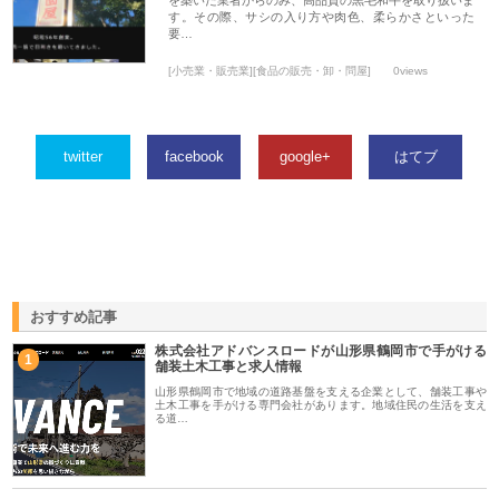
を築いた業者からのみ、高品質の黒毛和牛を取り扱いま
す。その際、サシの入り方や肉色、柔らかさといった
要…
[小売業・販売業][食品の販売・卸・問屋]
0views
twitter
facebook
google+
はてブ
おすすめ記事
株式会社アドバンスロードが山形県鶴岡市で手がける
1
舗装土木工事と求人情報
山形県鶴岡市で地域の道路基盤を支える企業として、舗装工事や
土木工事を手がける専門会社があります。地域住民の生活を支え
る道…