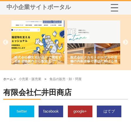
中小企業サイトポータル
ノー
株式会社耕文社が品川で実現す
株式会社ナカモトがホテルや店
株
の専
る販促物製作から配送までワン
舗の内装改修で選ばれ続ける理
れ
ストップ対応
由
強
ホーム >
小売業・販売業
>
食品の販売・卸・問屋
有限会社仁井田商店
twitter
facebook
google+
はてブ