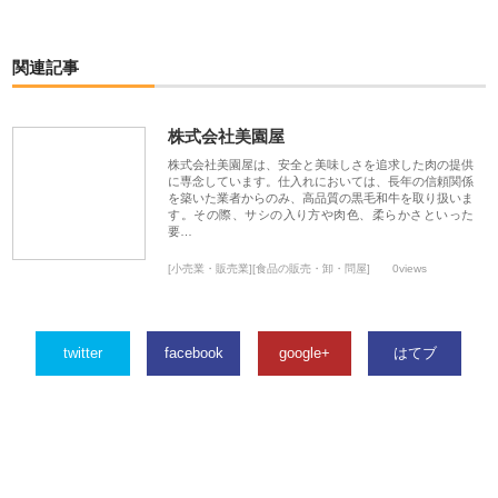
関連記事
株式会社美園屋
株式会社美園屋は、安全と美味しさを追求した肉の提供
に専念しています。仕入れにおいては、長年の信頼関係
を築いた業者からのみ、高品質の黒毛和牛を取り扱いま
す。その際、サシの入り方や肉色、柔らかさといった
要…
[小売業・販売業][食品の販売・卸・問屋]
0views
twitter
facebook
google+
はてブ