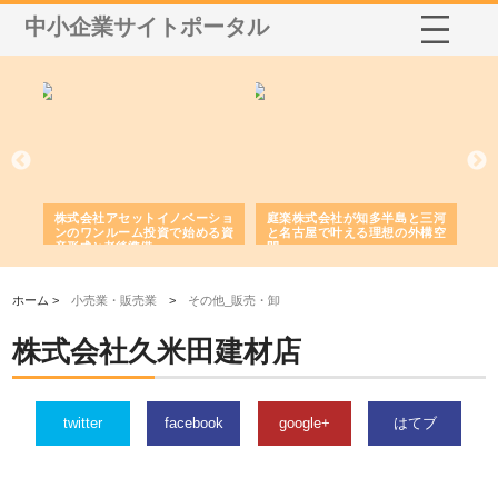
中小企業サイトポータル
ｎｙ
株式会社アセットイノベーショ
庭楽株式会社が知多半島と三河
株
でき
ンのワンルーム投資で始める資
と名古屋で叶える理想の外構空
で
産形成と老後準備
間
ホーム >
小売業・販売業
>
その他_販売・卸
株式会社久米田建材店
twitter
facebook
google+
はてブ