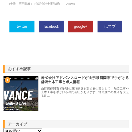
[士業（専門職種）][公認会計士事務所]
0views
twitter
facebook
google+
はてブ
おすすめ記事
株式会社アドバンスロードが山形県鶴岡市で手がける
1
舗装土木工事と求人情報
山形県鶴岡市で地域の道路基盤を支える企業として、舗装工事や
土木工事を手がける専門会社があります。地域住民の生活を支え
る道…
アーカイブ