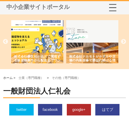
中小企業サイトポータル
ノー
株式会社耕文社が品川で実現す
株式会社ナカモトがホテルや店
株
の専
る販促物製作から配送までワン
舗の内装改修で選ばれ続ける理
れ
ストップ対応
由
強
ホーム >
士業（専門職種）
>
その他（専門職種）
一般財団法人仁礼会
twitter
facebook
google+
はてブ