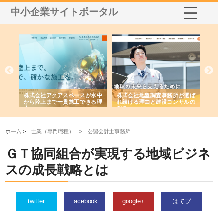
中小企業サイトポータル
シー
株式会社アクアスペースが水中
株式会社地盤調査事務所が選ば
株
ム導
から陸上まで一貫施工できる理
れ続ける理由と建設コンサルの
ス
由
強み
ホーム >
士業（専門職種）
>
公認会計士事務所
ＧＴ協同組合が実現する地域ビジネ
スの成長戦略とは
twitter
facebook
google+
はてブ