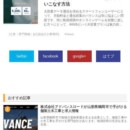
いこなす方法
大容量データ通信を求めるスマートフォンユーザーにと
って、月額料金と通信容量のバランスは常に悩ましい問
題です。特に動画視聴やオンラインゲームを頻繁に楽し
む方々にとって、60GBという大容量プランは魅力的…
[士業（専門職種）][公認会計士事務所]
0views
twitter
facebook
google+
はてブ
おすすめ記事
株式会社アドバンスロードが山形県鶴岡市で手がける
1
舗装土木工事と求人情報
山形県鶴岡市で地域の道路基盤を支える企業として、舗装工事や
土木工事を手がける専門会社があります。地域住民の生活を支え
る道…