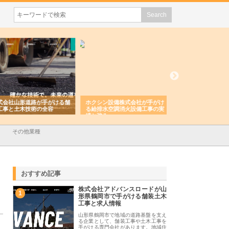
会社山形道路が手がける舗
ホクシン設備株式会社が手がけ
株式会社東京シー・
事と土木技術の全容
る給排水空調消火設備工事の実
のGISインフラ管理
績と強み
入メリット
その他業種
おすすめ記事
株式会社アドバンスロードが山
1
形県鶴岡市で手がける舗装土木
工事と求人情報
山形県鶴岡市で地域の道路基盤を支え
る企業として、舗装工事や土木工事を
手がける専門会社があります。地域住