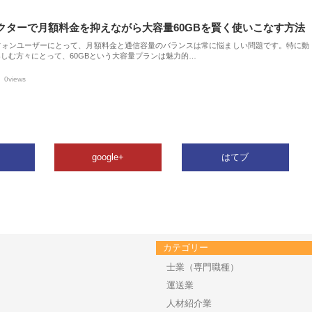
クターで月額料金を抑えながら大容量60GBを賢く使いこなす方法
フォンユーザーにとって、月額料金と通信容量のバランスは常に悩ましい問題です。特に動
しむ方々にとって、60GBという大容量プランは魅力的…
0views
google+
はてブ
カテゴリー
士業（専門職種）
運送業
人材紹介業