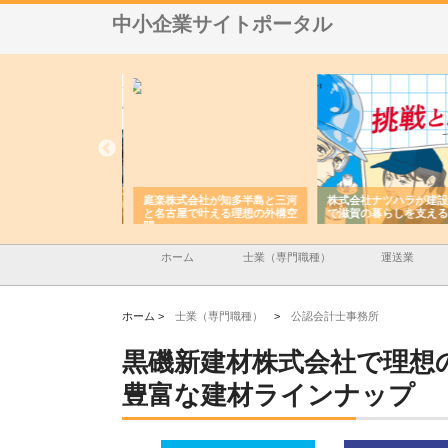
中小企業サイトポータル
アセットイノベーショ
庭楽株式会社が知多半島と三河
株式会社ナツハラが建設
ルーム投資で始める資
と名古屋で叶える理想の外構空
で滋賀の暮らしを支える
老後準備
間
ホーム
士業（専門職種）
運送業
ホーム >
士業（専門職種）
>
公認会計士事務所
黒磯新建材株式会社で理想
豊富な建材ラインナップ