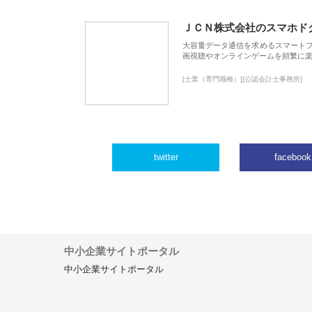
ＪＣＮ株式会社のスマホド
大容量データ通信を求めるスマート
画視聴やオンラインゲームを頻繁に楽
[士業（専門職種）][公認会計士事務所]
twitter
facebook
中小企業サイトポータル
中小企業サイトポータル