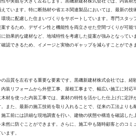
適性や美観を大きく左右します。黒磯新建材株式会社では、内装材
揃えています。特に断熱材や省エネ関連製品においては、最新の技
、環境に配慮した住まいづくりをサポートしています。専門スタッ
提案するため、デザイン性と機能性を両立させた空間づくりが可能
策に効果的な建材など、地域特性を考慮した提案が強みとなってい
て確認できるため、イメージと実物のギャップを減らすことができ
いの品質を左右する重要な要素です。黒磯新建材株式会社では、経
。内装リフォームから外壁工事、屋根工事まで、幅広い施工に対応
に木材を使った内装工事では、素材の特性を活かした仕上げに定評
す。また、最新の施工技術を取り入れることで、従来の工法よりも
。施工前には詳細な現地調査を行い、建物の状態や構造を確認した
を未然に防ぐことができます。さらに、施工中も随時顧客とのコミ
ています。