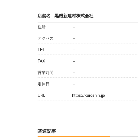
店舗名
黒磯新建材株式会社
住所
－
アクセス
－
TEL
－
FAX
－
営業時間
－
定休日
－
URL
https://kuroshin.jp/
関連記事