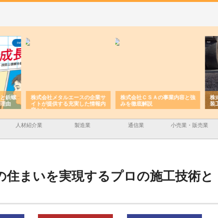
と鋲螺
株式会社メタルエースの企業サ
株式会社ＣＳＡの事業内容と強
株式
理由
イトが提供する充実した情報内
みを徹底解説
装工
容とは
人材紹介業
製造業
通信業
小売業・販売業
の住まいを実現するプロの施工技術と