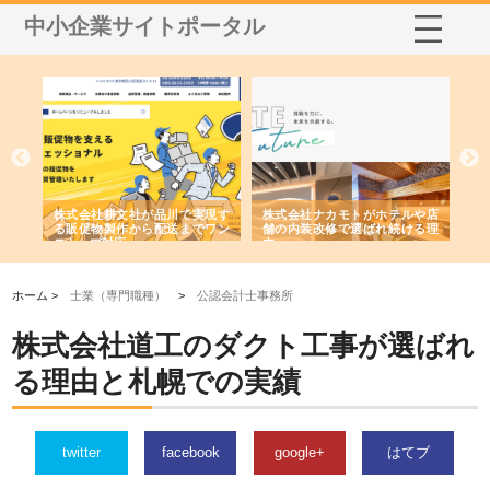
中小企業サイトポータル
ノー
株式会社耕文社が品川で実現す
株式会社ナカモトがホテルや店
株
の専
る販促物製作から配送までワン
舗の内装改修で選ばれ続ける理
れ
ストップ対応
由
強
ホーム >
士業（専門職種）
>
公認会計士事務所
株式会社道工のダクト工事が選ばれ
る理由と札幌での実績
twitter
facebook
google+
はてブ