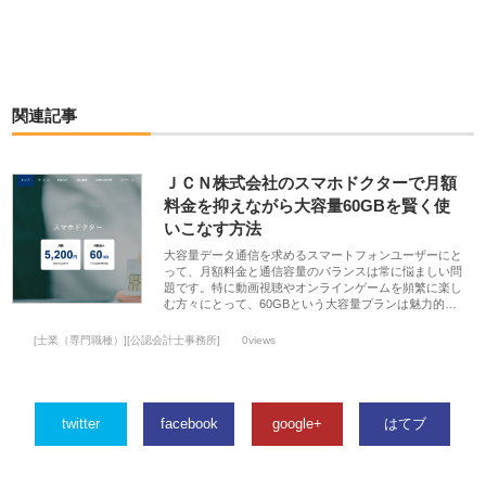
関連記事
ＪＣＮ株式会社のスマホドクターで月額
料金を抑えながら大容量60GBを賢く使
いこなす方法
大容量データ通信を求めるスマートフォンユーザーにと
って、月額料金と通信容量のバランスは常に悩ましい問
題です。特に動画視聴やオンラインゲームを頻繁に楽し
む方々にとって、60GBという大容量プランは魅力的…
[士業（専門職種）][公認会計士事務所]
0views
twitter
facebook
google+
はてブ