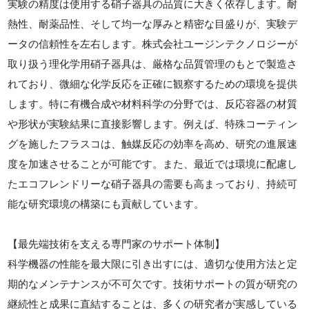
実験の精度は使用する硝子器具の品質に大きく依存します。耐
熱性、耐薬品性、そして均一な厚みと精密な目盛りが、実験デ
ータの信頼性を左右します。株式会社ユージンテクノロジーが
取り扱う理化学用硝子器具は、厳格な品質管理のもとで製造さ
れており、微細な化学反応を正確に観察するための環境を提供
します。特に有機合成や材料科学の分野では、反応容器の材質
や形状が実験結果に直接影響します。例えば、特殊コーティン
グを施したフラスコは、触媒反応の効率を高め、研究の進展速
度を加速させることが可能です。また、最近では環境に配慮し
たエコフレンドリーな硝子器具の需要も高まっており、持続可
能な研究環境の構築にも貢献しています。
【最先端技術を支える専門家のサポート体制】
科学機器の性能を最大限に引き出すには、適切な使用方法と定
期的なメンテナンスが不可欠です。技術サポートの質が研究の
継続性と成果に直結することは、多くの研究者が実感している