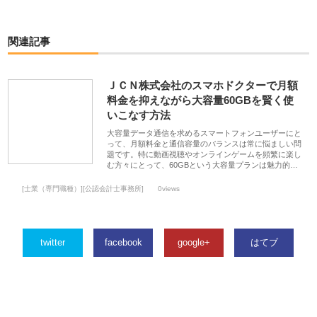
関連記事
ＪＣＮ株式会社のスマホドクターで月額
料金を抑えながら大容量60GBを賢く使
いこなす方法
大容量データ通信を求めるスマートフォンユーザーにと
って、月額料金と通信容量のバランスは常に悩ましい問
題です。特に動画視聴やオンラインゲームを頻繁に楽し
む方々にとって、60GBという大容量プランは魅力的…
[士業（専門職種）][公認会計士事務所]
0views
twitter
facebook
google+
はてブ