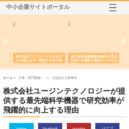
中小企業サイトポータル
シー
株式会社アクアスペースが水中
株式会社地盤調査事務所が選ば
株
ム導
から陸上まで一貫施工できる理
れ続ける理由と建設コンサルの
ス
由
強み
ホーム >
士業（専門職種）
>
公認会計士事務所
株式会社ユージンテクノロジーが提
供する最先端科学機器で研究効率が
飛躍的に向上する理由
twitter
facebook
google+
はてブ