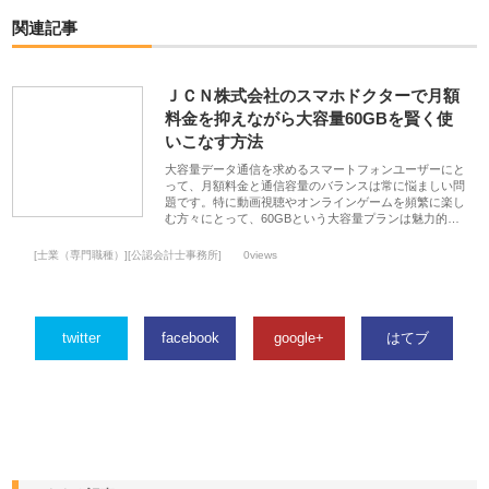
関連記事
ＪＣＮ株式会社のスマホドクターで月額
料金を抑えながら大容量60GBを賢く使
いこなす方法
大容量データ通信を求めるスマートフォンユーザーにと
って、月額料金と通信容量のバランスは常に悩ましい問
題です。特に動画視聴やオンラインゲームを頻繁に楽し
む方々にとって、60GBという大容量プランは魅力的…
[士業（専門職種）][公認会計士事務所]
0views
twitter
facebook
google+
はてブ