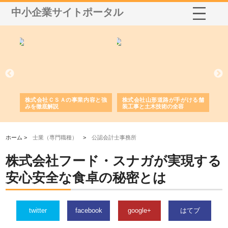
中小企業サイトポータル
業サ
株式会社ＣＳＡの事業内容と強
株式会社山形道路が手がける舗
ホ
報内
みを徹底解説
装工事と土木技術の全容
る
績
ホーム >
士業（専門職種）
>
公認会計士事務所
株式会社フード・スナガが実現する
安心安全な食卓の秘密とは
twitter
facebook
google+
はてブ