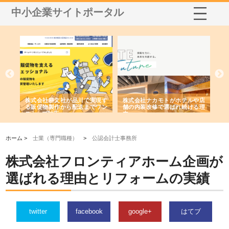
中小企業サイトポータル
ノー
株式会社耕文社が品川で実現す
株式会社ナカモトがホテルや店
株
の専
る販促物製作から配送までワン
舗の内装改修で選ばれ続ける理
れ
ストップ対応
由
強
ホーム >
士業（専門職種）
>
公認会計士事務所
株式会社フロンティアホーム企画が
選ばれる理由とリフォームの実績
twitter
facebook
google+
はてブ