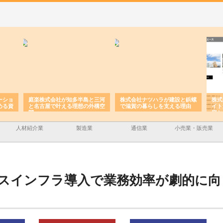
ーショ
庭楽株式会社が知多半島と三河
株式会社ナツハラが建設と鋲螺
株式
める資
と名古屋で叶える理想の外構空
で滋賀の暮らしを支える理由
イト
間
容と
人材紹介業
製造業
通信業
小売業・販売業
スインフラ導入で業務効率が劇的に向