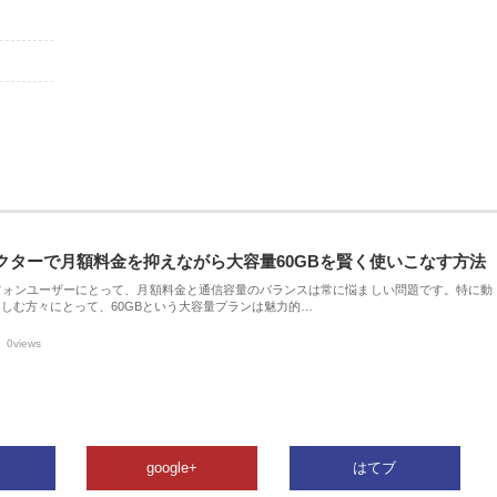
クターで月額料金を抑えながら大容量60GBを賢く使いこなす方法
フォンユーザーにとって、月額料金と通信容量のバランスは常に悩ましい問題です。特に動
しむ方々にとって、60GBという大容量プランは魅力的…
0views
google+
はてブ