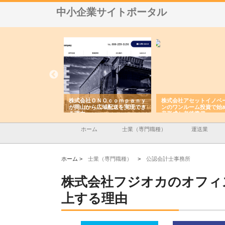
中小企業サイトポータル
翔栄が草津市で担う建
株式会社ＯＮＯｃｏｍｐａｎｙ
株式会社アセットイノベ
事の現場力と信頼性
が岡山から広域配送を実現でき
ンのワンルーム投資で始
る理由
産形成と老後準備
ホーム
士業（専門職種）
運送業
ホーム >
士業（専門職種）
>
公認会計士事務所
株式会社フジオカのオフィ
上する理由