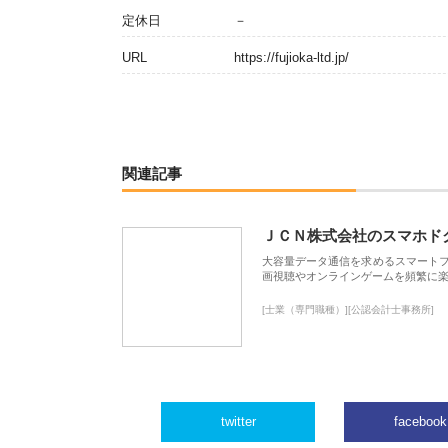
定休日
－
URL
https://fujioka-ltd.jp/
関連記事
ＪＣＮ株式会社のスマホド
大容量データ通信を求めるスマート
画視聴やオンラインゲームを頻繁に楽
[士業（専門職種）][公認会計士事務所]
twitter
facebook