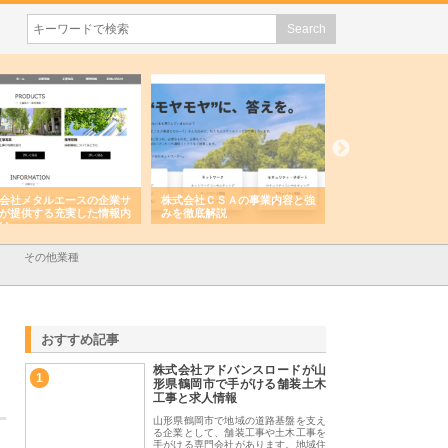
会社メタルエースの企業サ
株式会社ＣＳＡの事業内容と強
株式会社山形道路が
が提供する充実した情報内
みを徹底解説
装工事と土木技術の
は
その他業種
おすすめ記事
株式会社アドバンスロードが山
1
形県鶴岡市で手がける舗装土木
工事と求人情報
山形県鶴岡市で地域の道路基盤を支え
る企業として、舗装工事や土木工事を
手がける専門会社があります。地域住