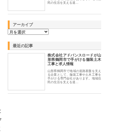
民の生活を支える道…
アーカイブ
最近の記事
株式会社アドバンスロードが山
形県鶴岡市で手がける舗装土木
工事と求人情報
山形県鶴岡市で地域の道路基盤を支え
る企業として、舗装工事や土木工事を
手がける専門会社があります。地域住
民の生活を支える道…
と
フ
く