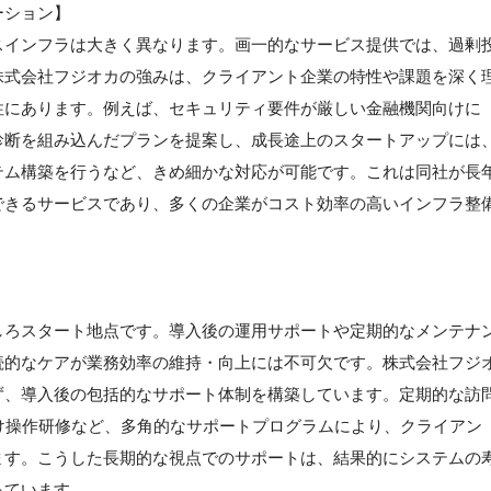
ーション】
スインフラは大きく異なります。画一的なサービス提供では、過剰
株式会社フジオカの強みは、クライアント企業の特性や課題を深く
性にあります。例えば、セキュリティ要件が厳しい金融機関向けに
診断を組み込んだプランを提案し、成長途上のスタートアップには
テム構築を行うなど、きめ細かな対応が可能です。これは同社が長
できるサービスであり、多くの企業がコスト効率の高いインフラ整
しろスタート地点です。導入後の運用サポートや定期的なメンテナ
続的なケアが業務効率の維持・向上には不可欠です。株式会社フジ
ず、導入後の包括的なサポート体制を構築しています。定期的な訪
け操作研修など、多角的なサポートプログラムにより、クライアン
ます。こうした長期的な視点でのサポートは、結果的にシステムの
っています。