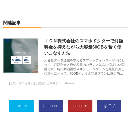
関連記事
ＪＣＮ株式会社のスマホドクターで月額
料金を抑えながら大容量60GBを賢く使
いこなす方法
大容量データ通信を求めるスマートフォンユーザーにと
って、月額料金と通信容量のバランスは常に悩ましい問
題です。特に動画視聴やオンラインゲームを頻繁に楽し
む方々にとって、60GBという大容量プランは魅力的…
[士業（専門職種）][公認会計士事務所]
0views
twitter
facebook
google+
はてブ