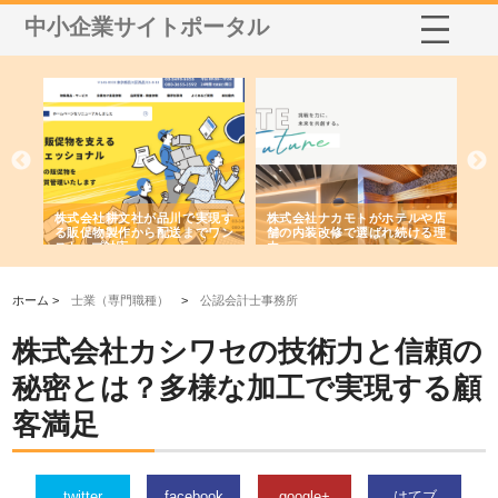
中小企業サイトポータル
ノー
株式会社耕文社が品川で実現す
株式会社ナカモトがホテルや店
株
の専
る販促物製作から配送までワン
舗の内装改修で選ばれ続ける理
れ
ストップ対応
由
強
ホーム >
士業（専門職種）
>
公認会計士事務所
株式会社カシワセの技術力と信頼の
秘密とは？多様な加工で実現する顧
客満足
twitter
facebook
google+
はてブ