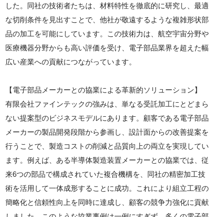
した。同社の技術者たちは、材料特性を徹底的に研究し、最適
な切削条件を見出すことで、他社が敬遠するような複雑形状部
品の加工を可能にしています。この技術力は、航空宇宙分野や
医療機器分野からも高い評価を受け、電子部品業界を超えた幅
広い産業への貢献につながっています。
【電子部品メーカーとの協業による革新的ソリューション】
有限会社ファインテックの強みは、単なる受託加工にとどまら
ない提案型のビジネスモデルにあります。顧客である電子部品
メーカーの製品開発段階から参画し、設計面からの改善提案を
行うことで、製造コストの削減と品質向上の両立を実現してい
ます。例えば、ある半導体製造装置メーカーとの協業では、従
来6つの部品で構成されていた複合機構を、同社の精密加工技
術を活用して一体成形することに成功。これにより組立工程の
簡略化と信頼性向上を同時に達成し、顧客の競争力強化に貢献
しました。このような協業事例は一例にすぎず、多くの電子部