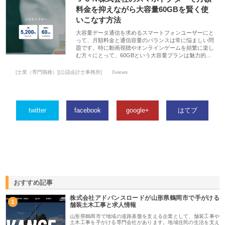
料金を抑えながら大容量60GBを賢く使
いこなす方法
大容量データ通信を求めるスマートフォンユーザーにと
って、月額料金と通信容量のバランスは常に悩ましい問
題です。特に動画視聴やオンラインゲームを頻繁に楽し
む方々にとって、60GBという大容量プランは魅力的…
[士業（専門職種）][公認会計士事務所]
0views
twitter
facebook
google+
はてブ
おすすめ記事
株式会社アドバンスロードが山形県鶴岡市で手がける
1
舗装土木工事と求人情報
山形県鶴岡市で地域の道路基盤を支える企業として、舗装工事や
土木工事を手がける専門会社があります。地域住民の生活を支え