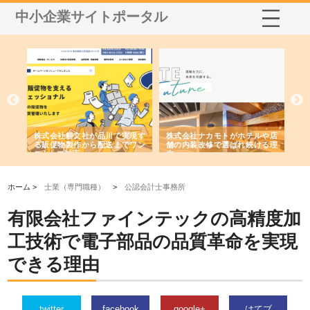
中小企業サイトポータル
ノー
株式会社耕文社が品川で実現す
株式会社ナカモトがホテルや店
株
の専
る販促物製作から配送までワン
舗の内装改修で選ばれ続ける理
れ
ストップ対応
由
強
ホーム >
士業（専門職種）
>
公認会計士事務所
有限会社ファインテックの高精度加
工技術で電子部品の品質革命を実現
できる理由
twitter
facebook
google+
はてブ