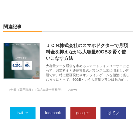
関連記事
ＪＣＮ株式会社のスマホドクターで月額
料金を抑えながら大容量60GBを賢く使
いこなす方法
大容量データ通信を求めるスマートフォンユーザーにと
って、月額料金と通信容量のバランスは常に悩ましい問
題です。特に動画視聴やオンラインゲームを頻繁に楽し
む方々にとって、60GBという大容量プランは魅力的…
[士業（専門職種）][公認会計士事務所]
0views
twitter
facebook
google+
はてブ