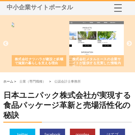
中小企業サイトポータル
三河
株式会社ナツハラが建設と鋲螺
株式会社メタルエースの企業サ
株
構空
で滋賀の暮らしを支える理由
イトが提供する充実した情報内
み
容とは
ホーム >
士業（専門職種）
>
公認会計士事務所
日本ユニパック株式会社が実現する
食品パッケージ革新と売場活性化の
秘訣
twitter
facebook
google+
はてブ