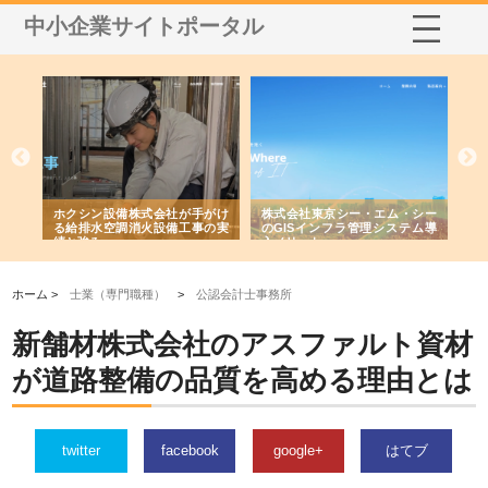
中小企業サイトポータル
株式会社東京シー・エム・シー
株式会社アクアスペースが水中
株式会社
のGISインフラ管理システム導
から陸上まで一貫施工できる理
れ続ける
入メリット
由
強み
ホーム >
士業（専門職種）
>
公認会計士事務所
新舗材株式会社のアスファルト資材
が道路整備の品質を高める理由とは
twitter
facebook
google+
はてブ