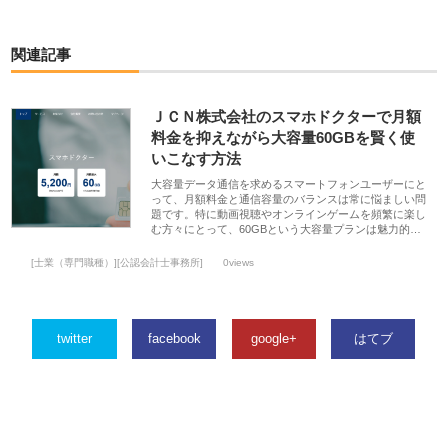
関連記事
ＪＣＮ株式会社のスマホドクターで月額
料金を抑えながら大容量60GBを賢く使
いこなす方法
大容量データ通信を求めるスマートフォンユーザーにと
って、月額料金と通信容量のバランスは常に悩ましい問
題です。特に動画視聴やオンラインゲームを頻繁に楽し
む方々にとって、60GBという大容量プランは魅力的…
[士業（専門職種）][公認会計士事務所]
0views
twitter
facebook
google+
はてブ