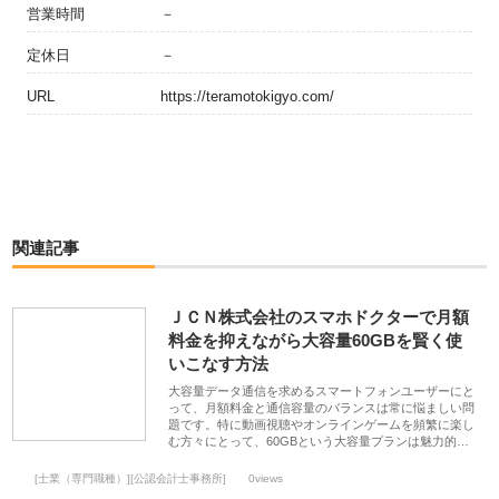
営業時間
－
定休日
－
URL
https://teramotokigyo.com/
関連記事
ＪＣＮ株式会社のスマホドクターで月額
料金を抑えながら大容量60GBを賢く使
いこなす方法
大容量データ通信を求めるスマートフォンユーザーにと
って、月額料金と通信容量のバランスは常に悩ましい問
題です。特に動画視聴やオンラインゲームを頻繁に楽し
む方々にとって、60GBという大容量プランは魅力的…
[士業（専門職種）][公認会計士事務所]
0views