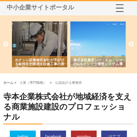
中小企業サイトポータル
る舗
ホクシン設備株式会社が手がけ
株式会社東京シー・エム・シー
株
る給排水空調消火設備工事の実
のGISインフラ管理システム導
か
績と強み
入メリット
由
ホーム >
士業（専門職種）
>
公認会計士事務所
寺本企業株式会社が地域経済を支え
る商業施設建設のプロフェッショ
ナル
twitter
facebook
google+
はてブ