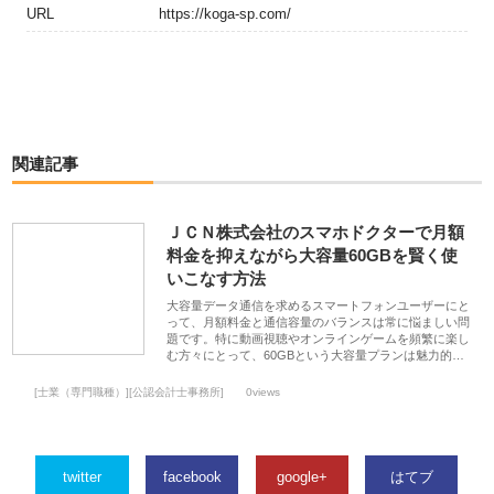
URL
https://koga-sp.com/
関連記事
ＪＣＮ株式会社のスマホドクターで月額
料金を抑えながら大容量60GBを賢く使
いこなす方法
大容量データ通信を求めるスマートフォンユーザーにと
って、月額料金と通信容量のバランスは常に悩ましい問
題です。特に動画視聴やオンラインゲームを頻繁に楽し
む方々にとって、60GBという大容量プランは魅力的…
[士業（専門職種）][公認会計士事務所]
0views
twitter
facebook
google+
はてブ