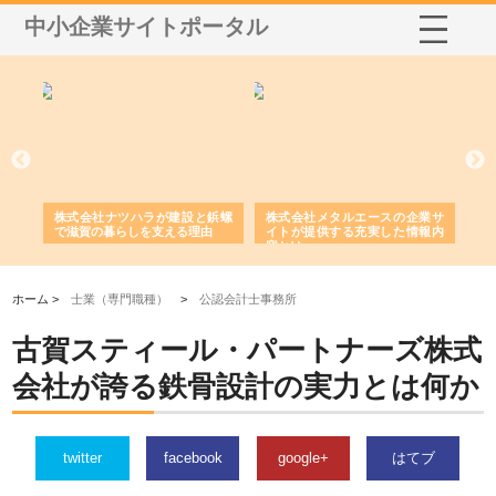
中小企業サイトポータル
三河
株式会社ナツハラが建設と鋲螺
株式会社メタルエースの企業サ
株
構空
で滋賀の暮らしを支える理由
イトが提供する充実した情報内
み
容とは
ホーム >
士業（専門職種）
>
公認会計士事務所
古賀スティール・パートナーズ株式
会社が誇る鉄骨設計の実力とは何か
twitter
facebook
google+
はてブ