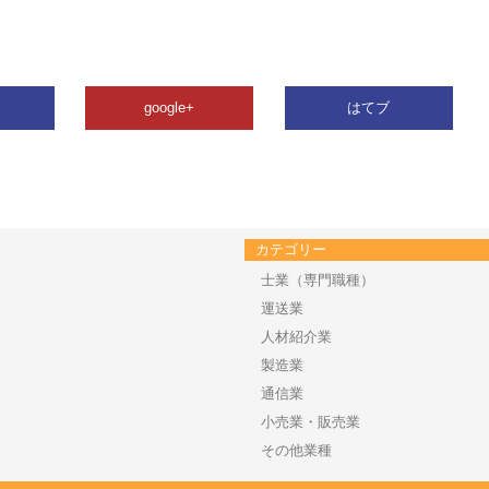
google+
はてブ
カテゴリー
士業（専門職種）
運送業
人材紹介業
製造業
通信業
小売業・販売業
その他業種