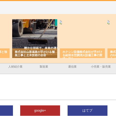
株式会社山形道路が手がける舗
ホクシン設備株式会社が手がけ
株式会社
装工事と土木技術の全容
る給排水空調消火設備工事の実
のGIS
績と強み
入メリッ
人材紹介業
製造業
通信業
小売業・販売業
google+
はてブ