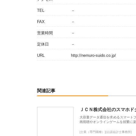
TEL
－
FAX
－
営業時間
－
定休日
－
URL
http://nemuro-suido.co.jp/
関連記事
ＪＣＮ株式会社のスマホド
大容量データ通信を求めるスマート
画視聴やオンラインゲームを頻繁に楽
[士業（専門職種）][公認会計士事務所]