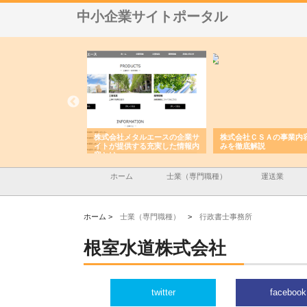
中小企業サイトポータル
ハラが建設と鋲螺
株式会社メタルエースの企業サ
株式会社ＣＳＡの事業内容と強
しを支える理由
イトが提供する充実した情報内
みを徹底解説
容とは
ホーム
士業（専門職種）
運送業
ホーム >
士業（専門職種）
>
行政書士事務所
根室水道株式会社
twitter
facebook