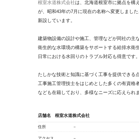
根室水道株式会社
は、北海道根室市に拠点を構
が、昭和43年の7月に現在の名称へ変更しまし
新設しています。
建築物設備の設計や施工、管理などが同社の主
衛生的な水環境の構築をサポートする給排水衛
日常における水回りのトラブル対応も得意です
たしかな技術と知識に基づく工事を提供できる
工事施工管理技士をはじめとした多くの有資格
なども在籍しており、多様なニーズに応えられ
店舗名
根室水道株式会社
住所
－
アクセス
－