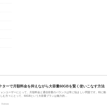
クターで月額料金を抑えながら大容量60GBを賢く使いこなす方法
フォンユーザーにとって、月額料金と通信容量のバランスは常に悩ましい問題です。特に動
しむ方々にとって、60GBという大容量プランは魅力的…
0views