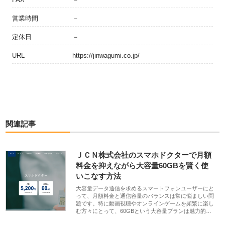
営業時間
－
定休日
－
URL
https://jinwagumi.co.jp/
関連記事
ＪＣＮ株式会社のスマホドクターで月額
料金を抑えながら大容量60GBを賢く使
いこなす方法
大容量データ通信を求めるスマートフォンユーザーにと
って、月額料金と通信容量のバランスは常に悩ましい問
題です。特に動画視聴やオンラインゲームを頻繁に楽し
む方々にとって、60GBという大容量プランは魅力的…