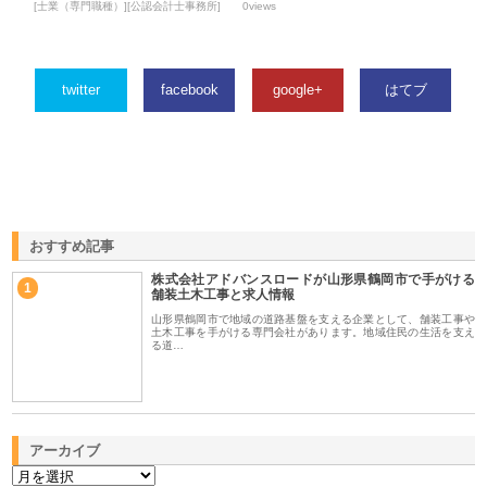
[士業（専門職種）][公認会計士事務所]
0views
twitter
facebook
google+
はてブ
おすすめ記事
株式会社アドバンスロードが山形県鶴岡市で手がける
1
舗装土木工事と求人情報
山形県鶴岡市で地域の道路基盤を支える企業として、舗装工事や
土木工事を手がける専門会社があります。地域住民の生活を支え
る道…
アーカイブ