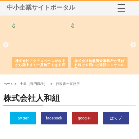
中小企業サイトポータル
シー
株式会社アクアスペースが水中
株式会社地盤調査事務所が選ば
株
ム導
から陸上まで一貫施工できる理
れ続ける理由と建設コンサルの
ス
由
強み
ホーム >
士業（専門職種）
>
行政書士事務所
株式会社人和組
twitter
facebook
google+
はてブ