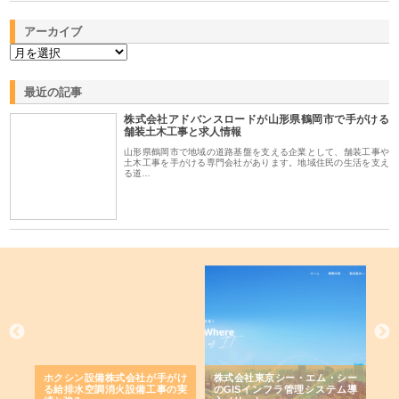
アーカイブ
最近の記事
株式会社アドバンスロードが山形県鶴岡市で手がける
舗装土木工事と求人情報
山形県鶴岡市で地域の道路基盤を支える企業として、舗装工事や
土木工事を手がける専門会社があります。地域住民の生活を支え
る道…
る舗
ホクシン設備株式会社が手がけ
株式会社東京シー・エム・シー
株
る給排水空調消火設備工事の実
のGISインフラ管理システム導
か