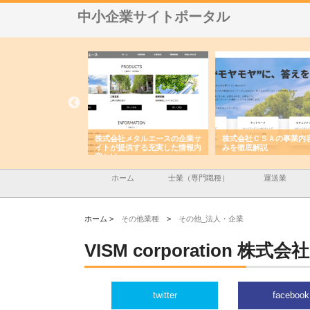
中小企業サイトポータル
ナツハラが建設と鋲螺
株式会社メタルエースの企業サ
株式会社ＣＳＡの事業内
暮らしを支える理由
イトが提供する充実した情報内
みを徹底解説
容とは
ホーム
士業（専門職種）
運送業
ホーム >
その他業種
>
その他_法人・企業
VISM corporation 株式会社
twitter
facebook