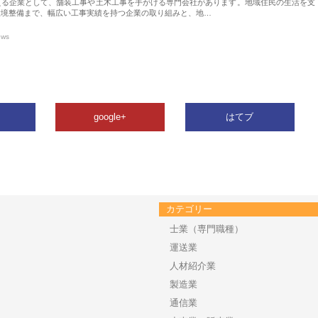
える企業として、舗装工事や土木工事を手がける専門会社があります。地域住民の生活を支
環境整備まで、幅広い工事実績を持つ企業の取り組みと、地…
ews
google+
はてブ
カテゴリー
士業（専門職種）
運送業
人材紹介業
製造業
通信業