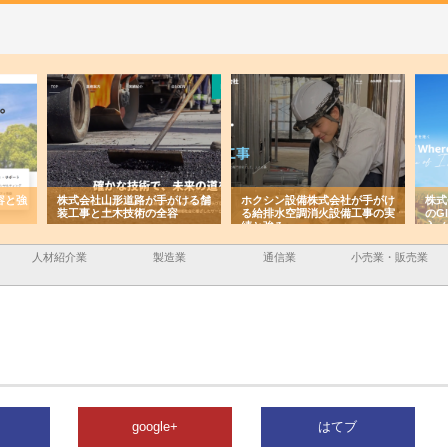
容と強
株式会社山形道路が手がける舗
ホクシン設備株式会社が手がけ
株式
装工事と土木技術の全容
る給排水空調消火設備工事の実
のG
績と強み
入メ
人材紹介業
製造業
通信業
小売業・販売業
google+
はてブ