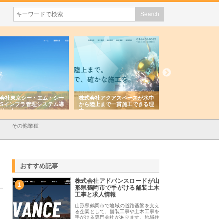
会社東京シー・エム・シー
株式会社アクアスペースが水中
株式会社地盤調査事
ISインフラ管理システム導
から陸上まで一貫施工できる理
れ続ける理由と建設
リット
由
強み
その他業種
おすすめ記事
株式会社アドバンスロードが山
1
形県鶴岡市で手がける舗装土木
工事と求人情報
山形県鶴岡市で地域の道路基盤を支え
る企業として、舗装工事や土木工事を
手がける専門会社があります。地域住