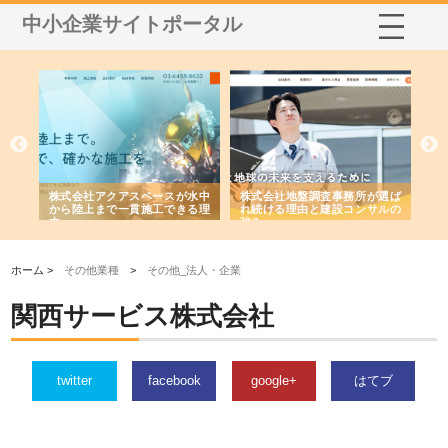
中小企業サイトポータル
シー
株式会社アクアスペースが水中
株式会社地盤調査事務所が選ば
株
ム導
から陸上まで一貫施工できる理
れ続ける理由と建設コンサルの
ス
由
強み
ホーム >
その他業種
>
その他_法人・企業
関西サービス株式会社
twitter
facebook
google+
はてブ