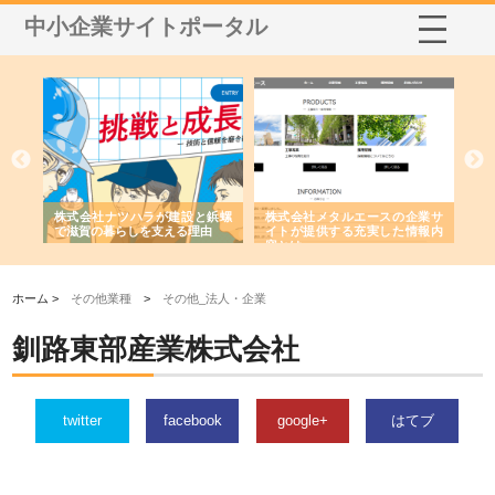
中小企業サイトポータル
三河
株式会社ナツハラが建設と鋲螺
株式会社メタルエースの企業サ
株
構空
で滋賀の暮らしを支える理由
イトが提供する充実した情報内
み
容とは
ホーム >
その他業種
>
その他_法人・企業
釧路東部産業株式会社
twitter
facebook
google+
はてブ