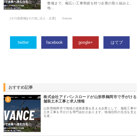
整備まで、幅広い工事実績を持つ企業の取り組みと、
地…
[その他業種][その他_法人・企業]
0views
twitter
facebook
google+
はてブ
おすすめ記事
株式会社アドバンスロードが山形県鶴岡市で手がける
1
舗装土木工事と求人情報
山形県鶴岡市で地域の道路基盤を支える企業として、舗装工事や
土木工事を手がける専門会社があります。地域住民の生活を支え
る道…