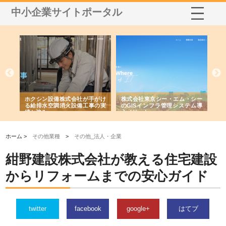
中小企業サイトポータル
る舗
ホクシン設備株式会社が手がけ
株式会社東京シー・エム・シー
株
る給排水空調消火設備工事の実
のGISインフラ管理システム導
か
績と強み
入メリット
由
ホーム >
その他業種
>
その他_法人・企業
紺野建設株式会社が教える住宅建設
からリフォームまでの安心ガイド
twitter
facebook
google+
はてブ