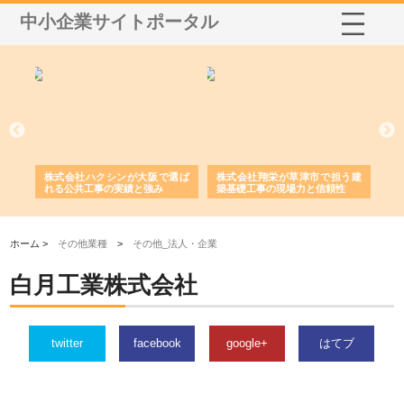
中小企業サイトポータル
社に
株式会社ハクシンが大阪で選ば
株式会社翔栄が草津市で担う建
株
制
れる公共工事の実績と強み
築基礎工事の現場力と信頼性
が
る
ホーム >
その他業種
>
その他_法人・企業
白月工業株式会社
twitter
facebook
google+
はてブ