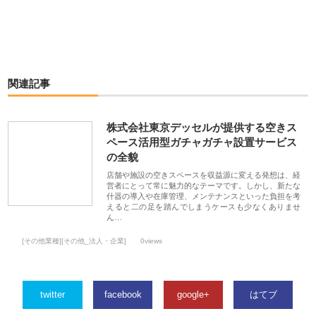
関連記事
株式会社東京デッセルが提供する空きス
ペース活用型ガチャガチャ設置サービス
の全貌
店舗や施設の空きスペースを収益源に変える発想は、経
営者にとって常に魅力的なテーマです。しかし、新たな
什器の導入や在庫管理、メンテナンスといった負担を考
えると二の足を踏んでしまうケースも少なくありませ
ん…
[その他業種][その他_法人・企業]
0views
twitter
facebook
google+
はてブ