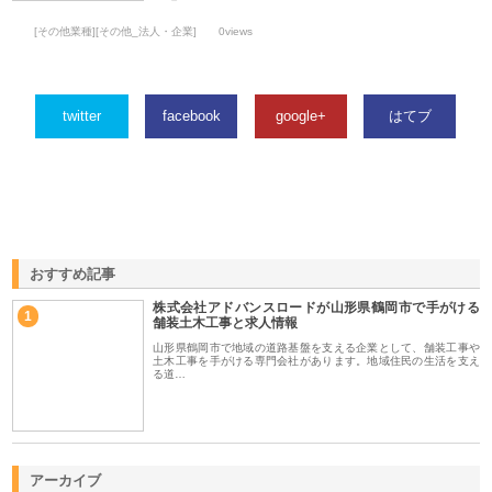
[その他業種][その他_法人・企業]
0views
twitter
facebook
google+
はてブ
おすすめ記事
株式会社アドバンスロードが山形県鶴岡市で手がける
1
舗装土木工事と求人情報
山形県鶴岡市で地域の道路基盤を支える企業として、舗装工事や
土木工事を手がける専門会社があります。地域住民の生活を支え
る道…
アーカイブ