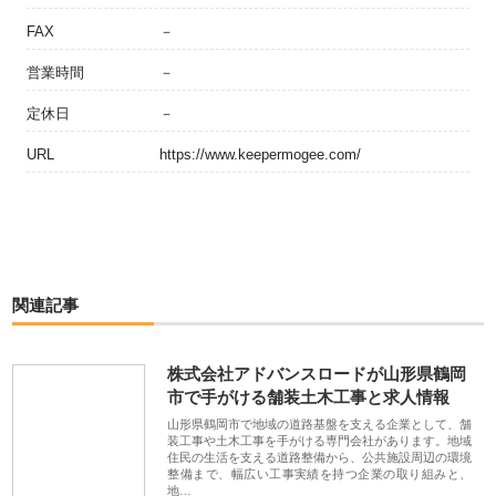
FAX
－
営業時間
－
定休日
－
URL
https://www.keepermogee.com/
関連記事
株式会社アドバンスロードが山形県鶴岡
市で手がける舗装土木工事と求人情報
山形県鶴岡市で地域の道路基盤を支える企業として、舗
装工事や土木工事を手がける専門会社があります。地域
住民の生活を支える道路整備から、公共施設周辺の環境
整備まで、幅広い工事実績を持つ企業の取り組みと、
地…