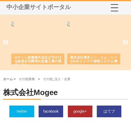
中小企業サイトポータル
る舗
ホクシン設備株式会社が手がけ
株式会社東京シー・エム・シー
株
る給排水空調消火設備工事の実
のGISインフラ管理システム導
か
績と強み
入メリット
由
ホーム >
その他業種
>
その他_法人・企業
株式会社Mogee
twitter
facebook
google+
はてブ