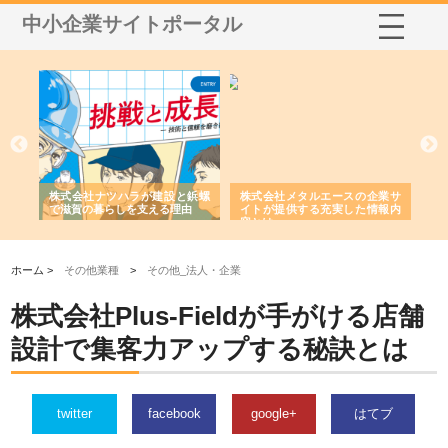
中小企業サイトポータル
三河
株式会社ナツハラが建設と鋲螺
株式会社メタルエースの企業サ
株
構空
で滋賀の暮らしを支える理由
イトが提供する充実した情報内
み
容とは
ホーム >
その他業種
>
その他_法人・企業
株式会社Plus-Fieldが手がける店舗
設計で集客力アップする秘訣とは
twitter
facebook
google+
はてブ