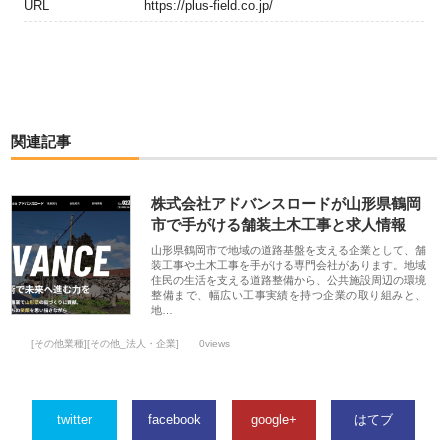
URL
https://plus-field.co.jp/
関連記事
株式会社アドバンスロードが山形県鶴岡
市で手がける舗装土木工事と求人情報
山形県鶴岡市で地域の道路基盤を支える企業として、舗
装工事や土木工事を手がける専門会社があります。地域
住民の生活を支える道路整備から、公共施設周辺の環境
整備まで、幅広い工事実績を持つ企業の取り組みと、
地…
[その他業種][その他_法人・企業]
0views
twitter
facebook
google+
はてブ