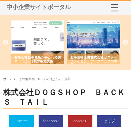
中小企業サイトポータル
多摩
有限会社松幸商店が手がける織
北海道軽金属株式会社がスノー
株
工事
ネームと下げ札の製造技術
フライとテーパーブロックの専
る
用ページを新設
ス
ホーム >
その他業種
>
その他_法人・企業
株式会社ＤＯＧＳＨＯＰ ＢＡＣＫ
Ｓ ＴＡＩＬ
twitter
facebook
google+
はてブ