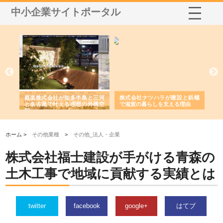
中小企業サイトポータル
ショ
庭楽株式会社が知多半島と三河
株式会社ナツハラが建設と鋲螺
株
る資
と名古屋で叶える理想の外構空
で滋賀の暮らしを支える理由
イ
間
容
ホーム >
その他業種
>
その他_法人・企業
株式会社福士建設が手がける青森の
土木工事で地域に貢献する実績とは
twitter
facebook
google+
はてブ