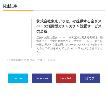
関連記事
株式会社東京デッセルが提供する空きス
ペース活用型ガチャガチャ設置サービス
の全貌
店舗や施設の空きスペースを収益源に変える発想は、経
営者にとって常に魅力的なテーマです。しかし、新たな
什器の導入や在庫管理、メンテナンスといった負担を考
えると二の足を踏んでしまうケースも少なくありませ
ん…
[その他業種][その他_法人・企業]
0views
twitter
facebook
google+
はてブ