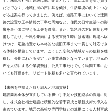
す。株式会社福士建設は地元企業として、単に工事を請け負う
だけでなく、地域住民の声に耳を傾け、生活環境の向上につな
がる提案を行ってきました。例えば、道路工事においては迂回
路の設置や工事情報の丁寧な周知など、住民の日常生活への影
響を最小限に抑える工夫を徹底。また、緊急時の対応体制も整
備しており、台風や豪雨による被害発生時には迅速に現場へ駆
けつけ、応急措置から本格的な復旧工事まで一貫して対応でき
る体制を構築しています。こうした姿勢が地域からの信頼を獲
得し、長期にわたる安定した事業基盤となっています。地元の
声を大切にする企業姿勢は、公共工事だけでなく民間工事にお
いても評価され、リピート依頼も多いと言われています。
【未来を見据えた取り組みと地域貢献】
建設業界全体が直面している担い手不足や技術継承の課題に対
し、株式会社福士建設は積極的な若手育成と最新技術の導入を
進めています。地元の高校や専門学校との連携による人材育成