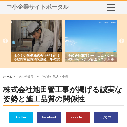
中小企業サイトポータル
る舗
ホクシン設備株式会社が手がけ
株式会社東京シー・エム・シー
株
る給排水空調消火設備工事の実
のGISインフラ管理システム導
か
績と強み
入メリット
由
ホーム >
その他業種
>
その他_法人・企業
株式会社池田管工事が掲げる誠実な
姿勢と施工品質の関係性
twitter
facebook
google+
はてブ