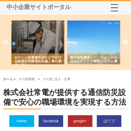
中小企業サイトポータル
る舗
ホクシン設備株式会社が手がけ
株式会社東京シー・エム・シー
株
る給排水空調消火設備工事の実
のGISインフラ管理システム導
か
績と強み
入メリット
由
ホーム >
その他業種
>
その他_法人・企業
株式会社常電が提供する通信防災設
備で安心の職場環境を実現する方法
twitter
facebook
google+
はてブ