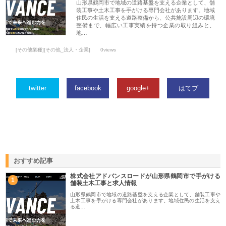
山形県鶴岡市で地域の道路基盤を支える企業として、舗
装工事や土木工事を手がける専門会社があります。地域
住民の生活を支える道路整備から、公共施設周辺の環境
整備まで、幅広い工事実績を持つ企業の取り組みと、
地…
[その他業種][その他_法人・企業]
0views
twitter
facebook
google+
はてブ
おすすめ記事
株式会社アドバンスロードが山形県鶴岡市で手がける
1
舗装土木工事と求人情報
山形県鶴岡市で地域の道路基盤を支える企業として、舗装工事や
土木工事を手がける専門会社があります。地域住民の生活を支え
る道…