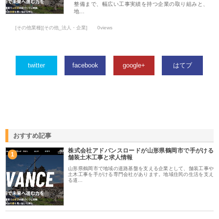
整備まで、幅広い工事実績を持つ企業の取り組みと、
地…
[その他業種][その他_法人・企業]
0views
twitter
facebook
google+
はてブ
おすすめ記事
株式会社アドバンスロードが山形県鶴岡市で手がける
1
舗装土木工事と求人情報
山形県鶴岡市で地域の道路基盤を支える企業として、舗装工事や
土木工事を手がける専門会社があります。地域住民の生活を支え
る道…