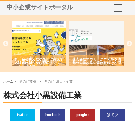
中小企業サイトポータル
ノー
株式会社耕文社が品川で実現す
株式会社ナカモトがホテルや店
株
の専
る販促物製作から配送までワン
舗の内装改修で選ばれ続ける理
れ
ストップ対応
由
強
ホーム >
その他業種
>
その他_法人・企業
株式会社小黒設備工業
twitter
facebook
google+
はてブ