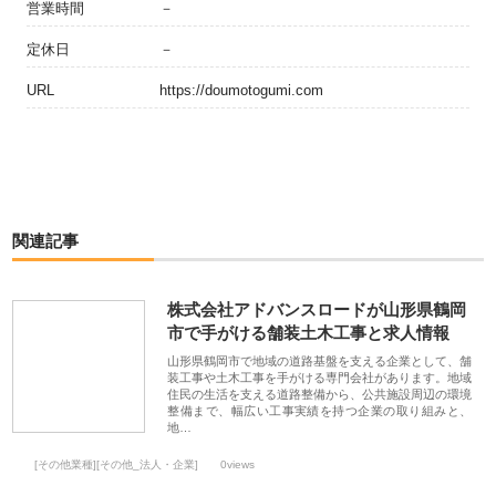
営業時間
－
定休日
－
URL
https://doumotogumi.com
関連記事
株式会社アドバンスロードが山形県鶴岡
市で手がける舗装土木工事と求人情報
山形県鶴岡市で地域の道路基盤を支える企業として、舗
装工事や土木工事を手がける専門会社があります。地域
住民の生活を支える道路整備から、公共施設周辺の環境
整備まで、幅広い工事実績を持つ企業の取り組みと、
地…
[その他業種][その他_法人・企業]
0views