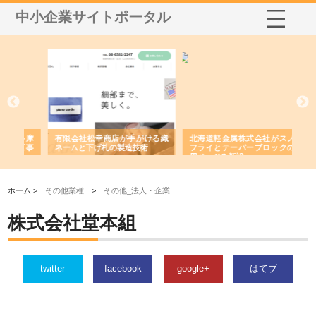
中小企業サイトポータル
多摩
有限会社松幸商店が手がける織
北海道軽金属株式会社がスノー
株
工事
ネームと下げ札の製造技術
フライとテーパーブロックの専
る
用ページを新設
ス
ホーム >
その他業種
>
その他_法人・企業
株式会社堂本組
twitter
facebook
google+
はてブ