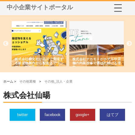
中小企業サイトポータル
ノー
株式会社耕文社が品川で実現す
株式会社ナカモトがホテルや店
株
の専
る販促物製作から配送までワン
舗の内装改修で選ばれ続ける理
れ
ストップ対応
由
強
ホーム >
その他業種
>
その他_法人・企業
株式会社仙暘
twitter
facebook
google+
はてブ