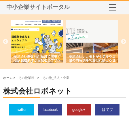
中小企業サイトポータル
ノー
株式会社耕文社が品川で実現す
株式会社ナカモトがホテルや店
株
の専
る販促物製作から配送までワン
舗の内装改修で選ばれ続ける理
れ
ストップ対応
由
強
ホーム >
その他業種
>
その他_法人・企業
株式会社ロボネット
twitter
facebook
google+
はてブ