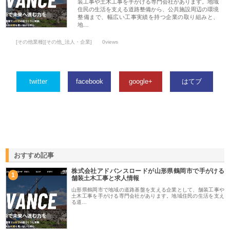
装工事や土木工事を手がける専門会社があります。地域
住民の生活を支える道路整備から、公共施設周辺の環境
整備まで、幅広い工事実績を持つ企業の取り組みと、
地…
[その他業種][その他_法人・企業]
0views
twitter
facebook
google+
はてブ
おすすめ記事
株式会社アドバンスロードが山形県鶴岡市で手がける
1
舗装土木工事と求人情報
山形県鶴岡市で地域の道路基盤を支える企業として、舗装工事や
土木工事を手がける専門会社があります。地域住民の生活を支え
る道…