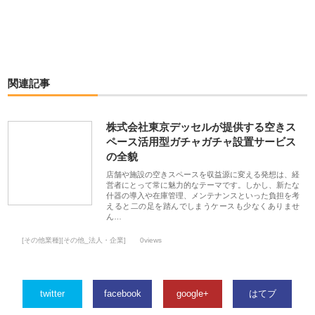
関連記事
株式会社東京デッセルが提供する空きス
ペース活用型ガチャガチャ設置サービス
の全貌
店舗や施設の空きスペースを収益源に変える発想は、経
営者にとって常に魅力的なテーマです。しかし、新たな
什器の導入や在庫管理、メンテナンスといった負担を考
えると二の足を踏んでしまうケースも少なくありませ
ん…
[その他業種][その他_法人・企業]
0views
twitter
facebook
google+
はてブ