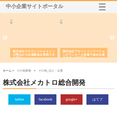
中小企業サイトポータル
う建
株式会社ＯＮＯｃｏｍｐａｎｙ
株式会社アセットイノベーショ
庭
性
が岡山から広域配送を実現でき
ンのワンルーム投資で始める資
と
る理由
産形成と老後準備
間
ホーム >
その他業種
>
その他_法人・企業
株式会社メカトロ総合開発
twitter
facebook
google+
はてブ