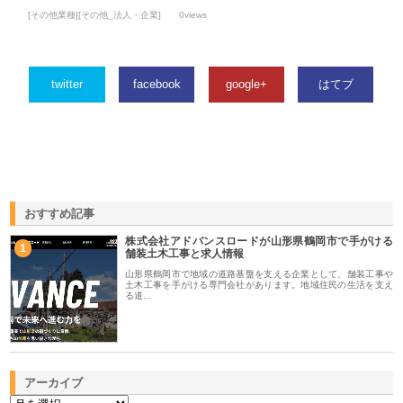
[その他業種][その他_法人・企業]
0views
twitter
facebook
google+
はてブ
おすすめ記事
株式会社アドバンスロードが山形県鶴岡市で手がける
1
舗装土木工事と求人情報
山形県鶴岡市で地域の道路基盤を支える企業として、舗装工事や
土木工事を手がける専門会社があります。地域住民の生活を支え
る道…
アーカイブ