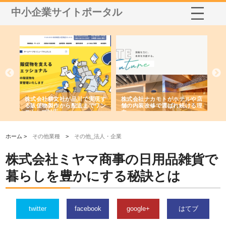
中小企業サイトポータル
ノー
株式会社耕文社が品川で実現す
株式会社ナカモトがホテルや店
株
の専
る販促物製作から配送までワン
舗の内装改修で選ばれ続ける理
れ
ストップ対応
由
強
ホーム >
その他業種
>
その他_法人・企業
株式会社ミヤマ商事の日用品雑貨で
暮らしを豊かにする秘訣とは
twitter
facebook
google+
はてブ