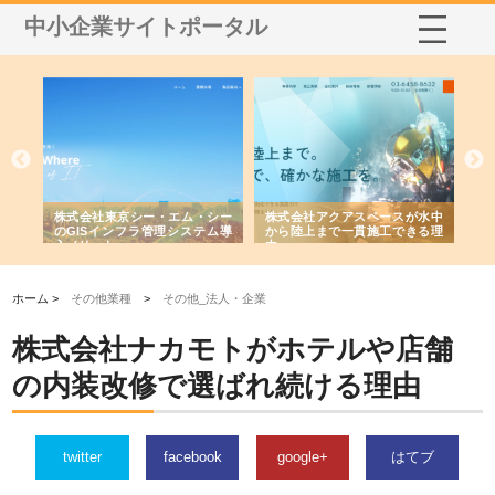
中小企業サイトポータル
がけ
株式会社東京シー・エム・シー
株式会社アクアスペースが水中
株
の実
のGISインフラ管理システム導
から陸上まで一貫施工できる理
れ
入メリット
由
強
ホーム >
その他業種
>
その他_法人・企業
株式会社ナカモトがホテルや店舗
の内装改修で選ばれ続ける理由
twitter
facebook
google+
はてブ