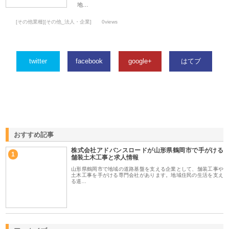
地…
[その他業種][その他_法人・企業]
0views
twitter
facebook
google+
はてブ
おすすめ記事
株式会社アドバンスロードが山形県鶴岡市で手がける
1
舗装土木工事と求人情報
山形県鶴岡市で地域の道路基盤を支える企業として、舗装工事や
土木工事を手がける専門会社があります。地域住民の生活を支え
る道…