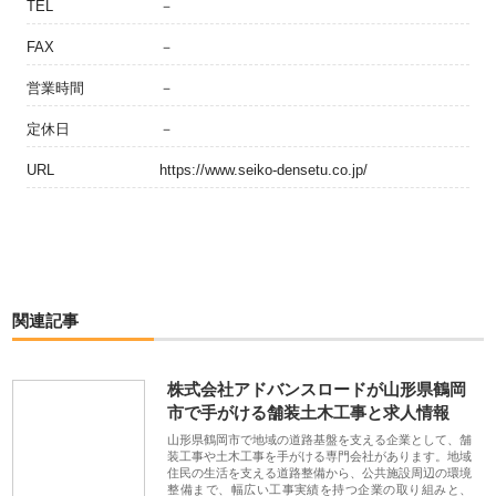
TEL
－
FAX
－
営業時間
－
定休日
－
URL
https://www.seiko-densetu.co.jp/
関連記事
株式会社アドバンスロードが山形県鶴岡
市で手がける舗装土木工事と求人情報
山形県鶴岡市で地域の道路基盤を支える企業として、舗
装工事や土木工事を手がける専門会社があります。地域
住民の生活を支える道路整備から、公共施設周辺の環境
整備まで、幅広い工事実績を持つ企業の取り組みと、