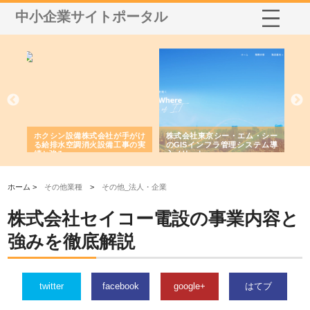
中小企業サイトポータル
る舗
ホクシン設備株式会社が手がけ
株式会社東京シー・エム・シー
株
る給排水空調消火設備工事の実
のGISインフラ管理システム導
か
績と強み
入メリット
由
ホーム >
その他業種
>
その他_法人・企業
株式会社セイコー電設の事業内容と
強みを徹底解説
twitter
facebook
google+
はてブ