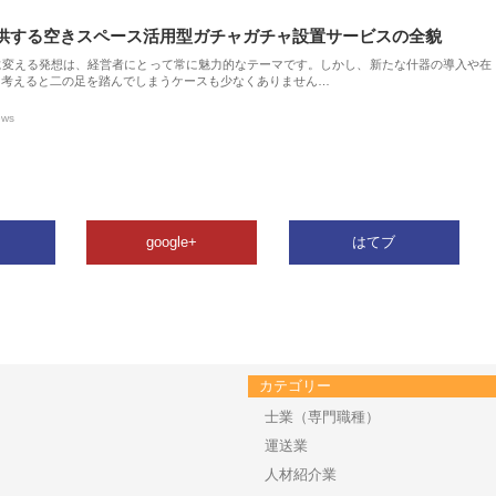
供する空きスペース活用型ガチャガチャ設置サービスの全貌
に変える発想は、経営者にとって常に魅力的なテーマです。しかし、新たな什器の導入や在
を考えると二の足を踏んでしまうケースも少なくありません…
ews
google+
はてブ
カテゴリー
士業（専門職種）
運送業
人材紹介業