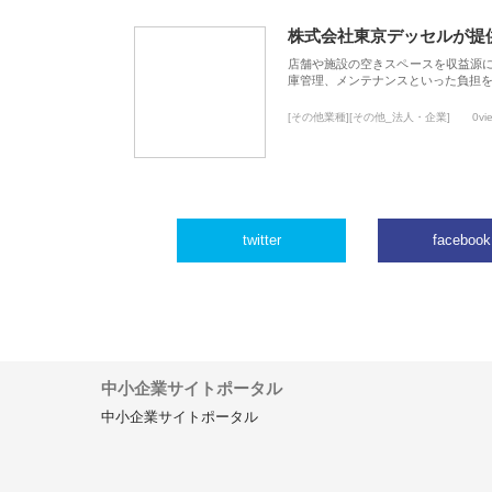
株式会社東京デッセルが提
店舗や施設の空きスペースを収益源
庫管理、メンテナンスといった負担
[その他業種][その他_法人・企業]
0vi
twitter
facebook
中小企業サイトポータル
中小企業サイトポータル