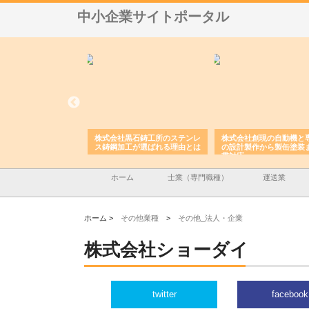
中小企業サイトポータル
業株式会社が実現する
株式会社黒石鋳工所のステンレ
株式会社創現の自動機と
調防災設備の総合技術
ス鋳鋼加工が選ばれる理由とは
の設計製作から製缶塗装
貫対応
ホーム
士業（専門職種）
運送業
ホーム >
その他業種
>
その他_法人・企業
株式会社ショーダイ
twitter
facebook