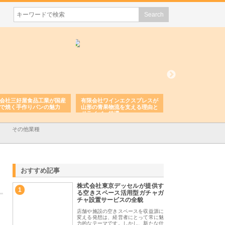
会社三好屋食品工業が国産
有限会社ワインエクスプレスが
安倍紙業株式会社が
で焼く手作りパンの魅力
山形の青果物流を支える理由と
選ばれる紙提案力と
ドライバー待遇
その他業種
おすすめ記事
株式会社東京デッセルが提供す
1
る空きスペース活用型ガチャガ
チャ設置サービスの全貌
店舗や施設の空きスペースを収益源に
変える発想は、経営者にとって常に魅
力的なテーマです。しかし、新たな什