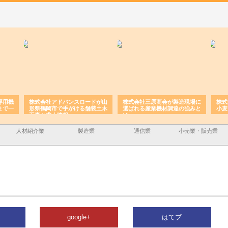
専用機
株式会社アドバンスロードが山
株式会社三原商会が製造現場に
株式
まで一
形県鶴岡市で手がける舗装土木
選ばれる産業機材調達の強みと
小麦
工事と求人情報
は
人材紹介業
製造業
通信業
小売業・販売業
google+
はてブ