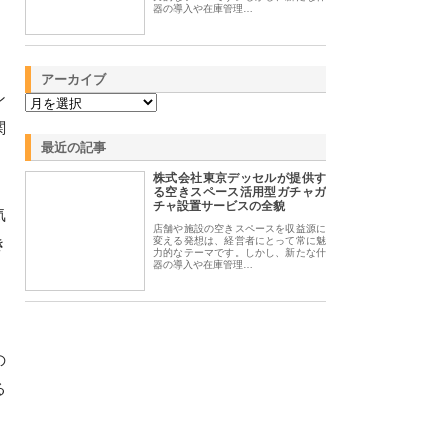
器の導入や在庫管理…
アーカイブ
ン
関
最近の記事
株式会社東京デッセルが提供す
る空きスペース活用型ガチャガ
チャ設置サービスの全貌
気
店舗や施設の空きスペースを収益源に
き
変える発想は、経営者にとって常に魅
力的なテーマです。しかし、新たな什
器の導入や在庫管理…
の
る