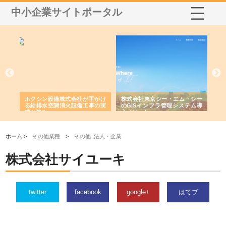
中小企業サイトポータル
る舗
ホクシン設備株式会社が手がけ
株式会社東京シー・エム・シー
株
る給排水空調消火設備工事の実
のGISインフラ管理システム導
か
績と強み
入メリット
由
ホーム >
その他業種
>
その他_法人・企業
株式会社サイユーキ
twitter
facebook
google+
はてブ