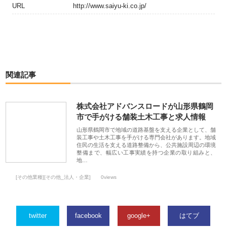
URL
http://www.saiyu-ki.co.jp/
関連記事
株式会社アドバンスロードが山形県鶴岡
市で手がける舗装土木工事と求人情報
山形県鶴岡市で地域の道路基盤を支える企業として、舗
装工事や土木工事を手がける専門会社があります。地域
住民の生活を支える道路整備から、公共施設周辺の環境
整備まで、幅広い工事実績を持つ企業の取り組みと、
地…
[その他業種][その他_法人・企業]
0views
twitter
facebook
google+
はてブ