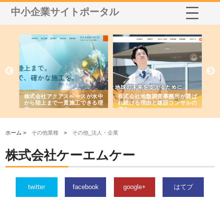
中小企業サイトポータル
シー
株式会社アクアスペースが水中
株式会社地盤調査事務所が選ば
株
ム導
から陸上まで一貫施工できる理
れ続ける理由と建設コンサルの
ス
由
強み
ホーム >
その他業種
>
その他_法人・企業
株式会社ケーエムケー
twitter
facebook
google+
はてブ