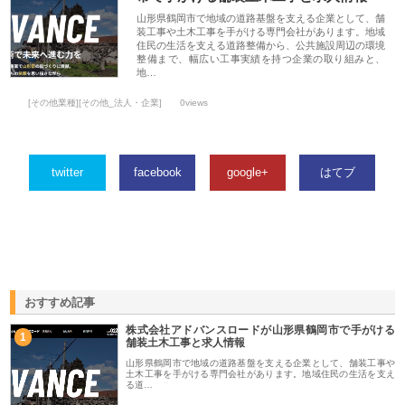
山形県鶴岡市で地域の道路基盤を支える企業として、舗
装工事や土木工事を手がける専門会社があります。地域
住民の生活を支える道路整備から、公共施設周辺の環境
整備まで、幅広い工事実績を持つ企業の取り組みと、
地…
[その他業種][その他_法人・企業]
0views
twitter
facebook
google+
はてブ
おすすめ記事
株式会社アドバンスロードが山形県鶴岡市で手がける
1
舗装土木工事と求人情報
山形県鶴岡市で地域の道路基盤を支える企業として、舗装工事や
土木工事を手がける専門会社があります。地域住民の生活を支え
る道…