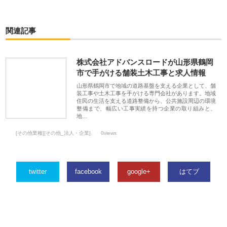
関連記事
株式会社アドバンスロードが山形県鶴岡
市で手がける舗装土木工事と求人情報
山形県鶴岡市で地域の道路基盤を支える企業として、舗
装工事や土木工事を手がける専門会社があります。地域
住民の生活を支える道路整備から、公共施設周辺の環境
整備まで、幅広い工事実績を持つ企業の取り組みと、
地…
[その他業種][その他_法人・企業]
0views
twitter
facebook
google+
はてブ