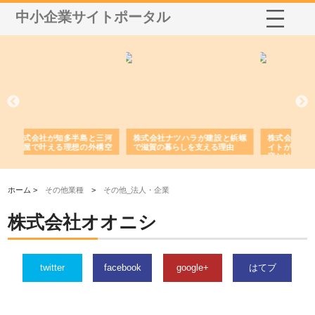
中小企業サイトポータル
島と三河
株式会社ナツハラが建設と鋲螺
株式会社メタルエースの企業サ
の外構空
で滋賀の暮らしを支える理由
イトが提供する充実した情報内
容とは
ホーム >
その他業種
>
その他_法人・企業
株式会社オオニシ
twitter
facebook
google+
はてブ