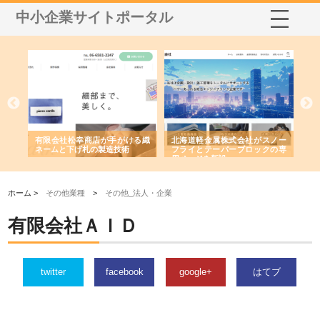
中小企業サイトポータル
多摩
有限会社松幸商店が手がける織
北海道軽金属株式会社がスノー
株
工事
ネームと下げ札の製造技術
フライとテーパーブロックの専
る
用ページを新設
ス
ホーム >
その他業種
>
その他_法人・企業
有限会社ＡＩＤ
twitter
facebook
google+
はてブ