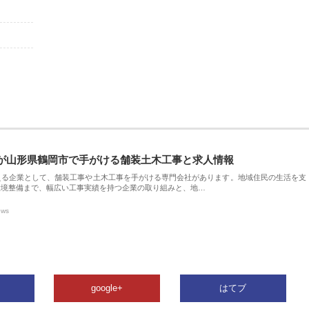
が山形県鶴岡市で手がける舗装土木工事と求人情報
える企業として、舗装工事や土木工事を手がける専門会社があります。地域住民の生活を支
環境整備まで、幅広い工事実績を持つ企業の取り組みと、地…
ews
google+
はてブ