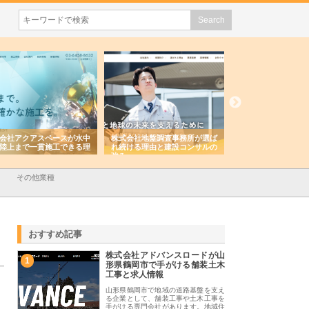
会社アクアスペースが水中
株式会社地盤調査事務所が選ば
株式会社名神精工の
陸上まで一貫施工できる理
れ続ける理由と建設コンサルの
スリリース一覧と注
強み
その他業種
おすすめ記事
株式会社アドバンスロードが山
1
形県鶴岡市で手がける舗装土木
工事と求人情報
山形県鶴岡市で地域の道路基盤を支え
る企業として、舗装工事や土木工事を
手がける専門会社があります。地域住