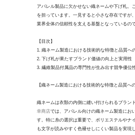
アパレル製品に欠かせない織ネームや下げ札。
を担っています。一見すると小さな存在ですが
業界全体の信頼性を支える基盤となっているの
【目次】
1. 織ネーム製造における技術的な特徴と品質へ
2. 下げ札が果たすブランド価値の向上と実用性
3. 繊維製品付属品の専門性が生み出す競争優位
【織ネーム製造における技術的な特徴と品質へ
織ネームは衣類の内側に縫い付けられるブラン
幸商店
では、アパレル向けの織ネーム製造にお
す。特に糸の選択は重要で、ポリエステルやナ
も文字が読みやすく色褪せしにくい製品を実現