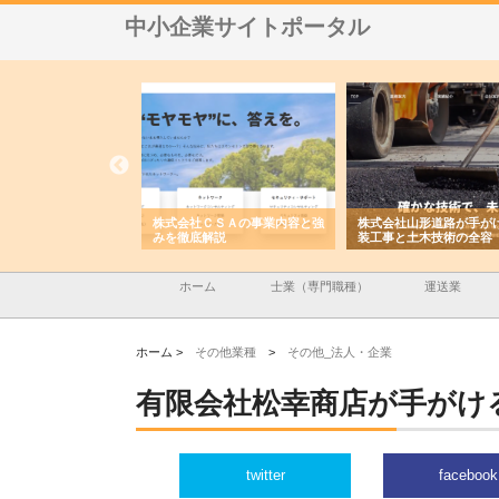
中小企業サイトポータル
メタルエースの企業サ
株式会社ＣＳＡの事業内容と強
株式会社山形道路が手が
供する充実した情報内
みを徹底解説
装工事と土木技術の全容
ホーム
士業（専門職種）
運送業
ホーム >
その他業種
>
その他_法人・企業
有限会社松幸商店が手がけ
twitter
facebook