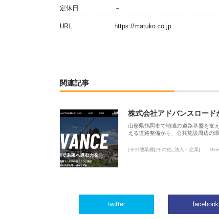
定休日
－
URL
https://matuko.co.jp
関連記事
株式会社アドバンスロード
山形県鶴岡市で地域の道路基盤を支
える道路整備から、公共施設周辺の
[その他業種][その他_法人・企業]
0vi
twitter
facebook