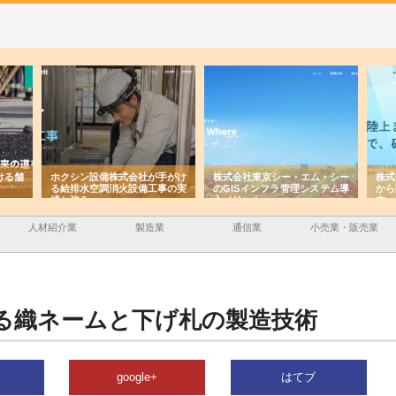
ける舗
ホクシン設備株式会社が手がけ
株式会社東京シー・エム・シー
株式
る給排水空調消火設備工事の実
のGISインフラ管理システム導
から
績と強み
入メリット
由
人材紹介業
製造業
通信業
小売業・販売業
る織ネームと下げ札の製造技術
google+
はてブ