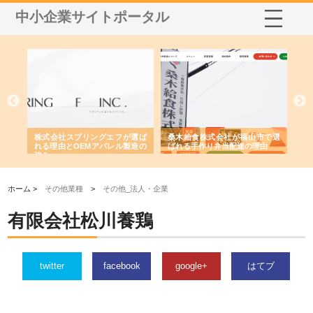
中小企業サイトポータル
や店
株式会社スプリングエフが選ば
桑木給食株式会社が福山市で選
株
る理
れる理由とOEMアパレル製造の
ばれる手作り弁当配達の理由
れ
強み
ホーム >
その他業種
>
その他_法人・企業
有限会社松川養鶏
twitter
facebook
google+
はてブ