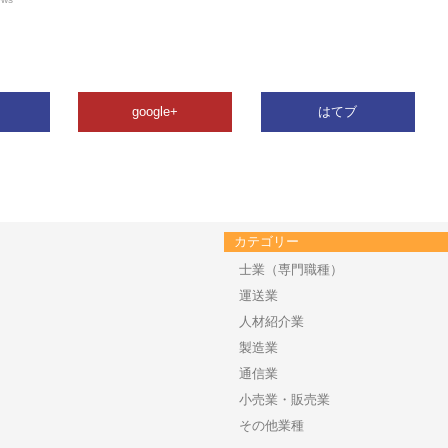
google+
はてブ
カテゴリー
士業（専門職種）
運送業
人材紹介業
製造業
通信業
小売業・販売業
その他業種