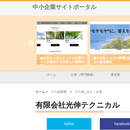
中小企業サイトポータル
ナツハラが建設と鋲螺
株式会社メタルエースの企業サ
株式会社ＣＳＡの事業内
暮らしを支える理由
イトが提供する充実した情報内
みを徹底解説
容とは
ホーム
士業（専門職種）
運送業
ホーム >
その他業種
>
その他_法人・企業
有限会社光伸テクニカル
twitter
facebook