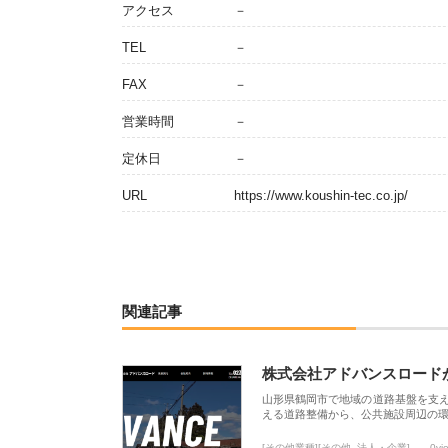
アクセス
－
TEL
－
FAX
－
営業時間
－
定休日
－
URL
https://www.koushin-tec.co.jp/
関連記事
株式会社アドバンスロード
山形県鶴岡市で地域の道路基盤を支
える道路整備から、公共施設周辺の
[その他業種][その他_法人・企業]
0vi