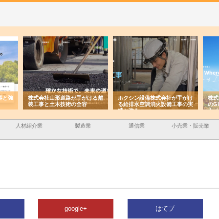
容と強
株式会社山形道路が手がける舗
ホクシン設備株式会社が手がけ
株式
装工事と土木技術の全容
る給排水空調消火設備工事の実
のG
績と強み
入メ
人材紹介業
製造業
通信業
小売業・販売業
google+
はてブ