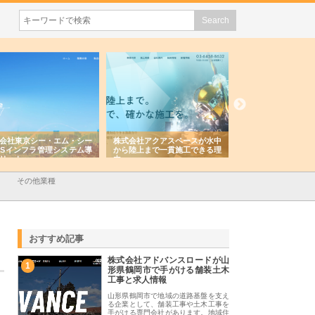
会社東京シー・エム・シー
株式会社アクアスペースが水中
株式会社地盤調査事
ISインフラ管理システム導
から陸上まで一貫施工できる理
れ続ける理由と建設
リット
由
強み
その他業種
おすすめ記事
株式会社アドバンスロードが山
1
形県鶴岡市で手がける舗装土木
工事と求人情報
山形県鶴岡市で地域の道路基盤を支え
る企業として、舗装工事や土木工事を
手がける専門会社があります。地域住