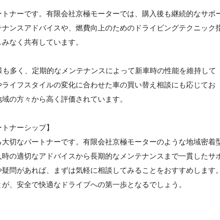
ートナーです。有限会社京極モーターでは、購入後も継続的なサポ
テナンスアドバイスや、燃費向上のためのドライビングテクニック
しみなく共有しています。
様も多く、定期的なメンテナンスによって新車時の性能を維持して
やライフスタイルの変化に合わせた車の買い替え相談にも応じてお
地域の方々から高く評価されています。
ートナーシップ】
る大切なパートナーです。有限会社京極モーターのような地域密着
入時の適切なアドバイスから長期的なメンテナンスまで一貫したサ
や疑問があれば、まずは気軽に相談してみることをおすすめします
とが、安全で快適なドライブへの第一歩となるでしょう。