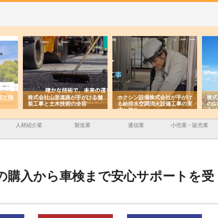
道路が手がける舗
ホクシン設備株式会社が手がけ
株式会社東京シー・エム・シー
技術の全容
る給排水空調消火設備工事の実
のGISインフラ管理システム導
績と強み
入メリット
人材紹介業
製造業
通信業
小売業・販売業
の購入から車検まで安心サポートを受