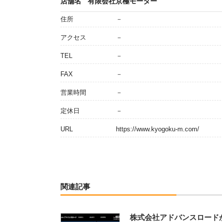
店舗名
有限会社京極モーター
住所
－
アクセス
－
TEL
－
FAX
－
営業時間
－
定休日
－
URL
https://www.kyogoku-m.com/
関連記事
株式会社アドバンスロード