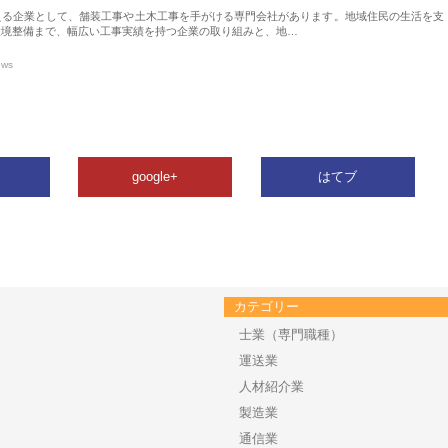
える企業として、舗装工事や土木工事を手がける専門会社があります。地域住民の生活を支
環境整備まで、幅広い工事実績を持つ企業の取り組みと、地…
ews
google+
はてブ
カテゴリー
士業（専門職種）
運送業
人材紹介業
製造業
通信業