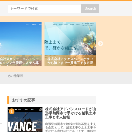
株式会社アクアスペースが水中
株式会社地盤調査事務所が選ば
株式会社
から陸上まで一貫施工できる理
れ続ける理由と建設コンサルの
スリリー
由
強み
その他業種
おすすめ記事
株式会社アドバンスロードが山
1
形県鶴岡市で手がける舗装土木
工事と求人情報
山形県鶴岡市で地域の道路基盤を支え
る企業として、舗装工事や土木工事を
手がける専門会社があります。地域住