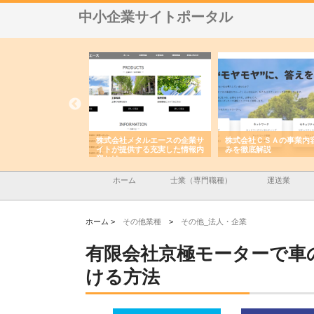
中小企業サイトポータル
株式会社メタルエースの企業サ
株式会社ＣＳＡの事業内容と強
株式会社山形
イトが提供する充実した情報内
みを徹底解説
装工事と土木
容とは
ホーム
士業（専門職種）
運送業
ホーム >
その他業種
>
その他_法人・企業
有限会社京極モーターで車
ける方法