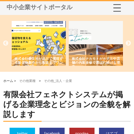
中小企業サイトポータル
ノー
株式会社耕文社が品川で実現す
株式会社ナカモトがホテルや店
株
の専
る販促物製作から配送までワン
舗の内装改修で選ばれ続ける理
れ
ストップ対応
由
強
ホーム >
その他業種
>
その他_法人・企業
有限会社フェネクトシステムが掲
げる企業理念とビジョンの全貌を解
説します
twitter
facebook
google+
はてブ