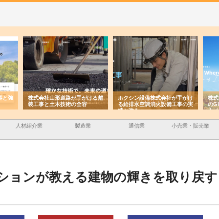
容と強
株式会社山形道路が手がける舗
ホクシン設備株式会社が手がけ
株式
装工事と土木技術の全容
る給排水空調消火設備工事の実
のG
績と強み
入メ
人材紹介業
製造業
通信業
小売業・販売業
ションが教える建物の輝きを取り戻す