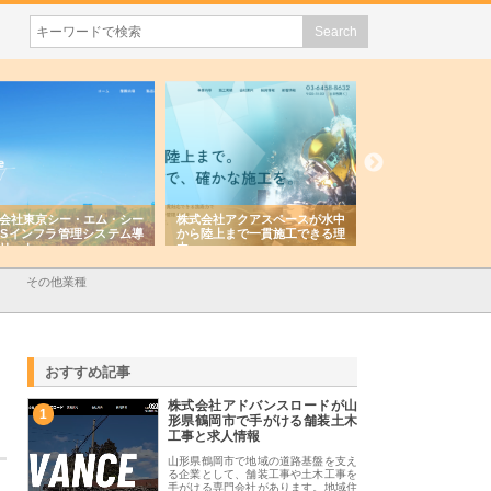
会社東京シー・エム・シー
株式会社アクアスペースが水中
株式会社地盤調査事
ISインフラ管理システム導
から陸上まで一貫施工できる理
れ続ける理由と建設
リット
由
強み
その他業種
おすすめ記事
株式会社アドバンスロードが山
1
形県鶴岡市で手がける舗装土木
工事と求人情報
山形県鶴岡市で地域の道路基盤を支え
る企業として、舗装工事や土木工事を
手がける専門会社があります。地域住