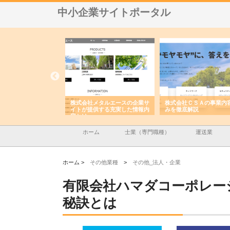
中小企業サイトポータル
ナツハラが建設と鋲螺
株式会社メタルエースの企業サ
株式会社ＣＳＡの事業内
暮らしを支える理由
イトが提供する充実した情報内
みを徹底解説
容とは
ホーム
士業（専門職種）
運送業
ホーム >
その他業種
>
その他_法人・企業
有限会社ハマダコーポレー
秘訣とは