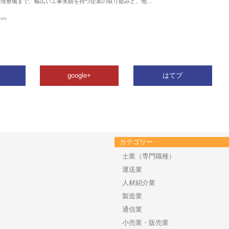
環境整備まで、幅広い工事実績を持つ企業の取り組みと、地…
ews
google+
はてブ
カテゴリー
士業（専門職種）
運送業
人材紹介業
製造業
通信業
小売業・販売業