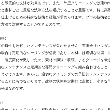
よる徹底的な洗浄が効果的です。また、外壁クリーニングでは建物
など素材ごとに最適な洗浄方法を選択することが重要です。特に高
く仕上げるための特殊な技術と経験が求められます。プロの技術者
な方法で対処することができるのです。
秘訣】
材の特性を理解したメンテナンスが欠かせません。有限会社ハマダ
の場合は定期的なシーリングが必要であり、木材には適切な防腐・
り、湿度変化が激しいため、素材の膨張・収縮によるダメージを最
的なメンテナンスと定期的な専門クリーニングを組み合わせること
ことができます。さらに、適切なタイミングでの予防的メンテナン
することにもつながります。建物の状態を定期的に点検し、小さな
の秘訣なのです。
法】
なテーマとなっています。有限会社ハマダコーポレーションでは、